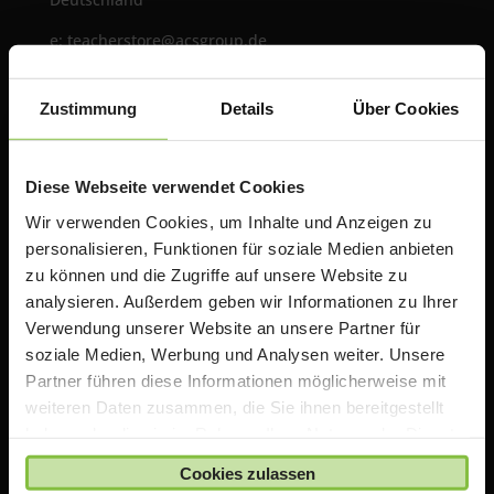
e:
teacherstore@acsgroup.de
t: +49 (0)89 1893130-10
f: +49 (0)89 1893130-30
Zustimmung
Details
Über Cookies
Über uns
Diese Webseite verwendet Cookies
Die ACS Group betreibt mit TeacherStore.de ein
Wir verwenden Cookies, um Inhalte und Anzeigen zu
Online Portal für Lehrer & Schulen mit exklusiven
personalisieren, Funktionen für soziale Medien anbieten
Rabatten auf Apple Produkte. Wir bieten zusätzlich
zu können und die Zugriffe auf unsere Website zu
Informationen, Schulungen und Workshops rund um
analysieren. Außerdem geben wir Informationen zu Ihrer
das Thema iPad in der Schule an.
Verwendung unserer Website an unsere Partner für
soziale Medien, Werbung und Analysen weiter. Unsere
Partner führen diese Informationen möglicherweise mit
Wichtiger Hinweis
weiteren Daten zusammen, die Sie ihnen bereitgestellt
haben oder die sie im Rahmen Ihrer Nutzung der Dienste
Die auf TeacherStore.de gezeigten Preise beinhalten
gesammelt haben.
bereits spezielle Rabatte für Lehrer und Schulen
.
Cookies zulassen
Für den Einkauf im TeacherStore.de benötigen Sie einen