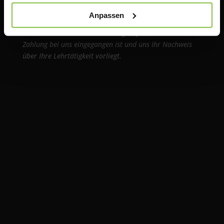
aktuellen Nachweis über Ihre Lehrtätigkeit an einer
Anpassen
anerkannten Bildungseinrichtung.
Die Ware wird erst bestellt und geliefert, sobald Ihre
Zahlung bei uns eingegangen ist und uns Ihr Nachweis
über Ihre Lehrtätigkeit vorliegt.