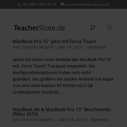
+49 (0)89 1893130-10
teacherstore@acsgroup.de
MacBook Pro 15″ jetzt mit Force Touch
von
Christian Wagner
|
Mai 19, 2015
|
Hardware
Apple hat heute neue Modelle des MacBook Pro 15″
mit „Force Touch“-Trackpad vorgestellt. Die
Konfigurationsoptionen haben sich nicht
geändert. Das größere der beiden Modelle hat Apple
nun eine AMD Radeon R9 M370X mit 2 GB
Grafikspeicher bestückt....
MacBook Air & MacBook Pro 13″ Benchmarks
(März 2015)
von
Christian Wagner
|
März 16, 2015
|
Allgemein