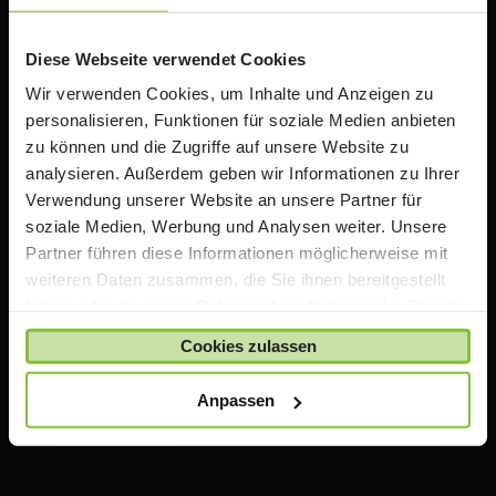
Rabatten auf Apple Produkte. Wir bieten zusätzlich
Informationen, Schulungen und Workshops rund um
das Thema iPad in der Schule an.
Diese Webseite verwendet Cookies
Wir verwenden Cookies, um Inhalte und Anzeigen zu
personalisieren, Funktionen für soziale Medien anbieten
Wichtiger Hinweis
zu können und die Zugriffe auf unsere Website zu
analysieren. Außerdem geben wir Informationen zu Ihrer
Die auf TeacherStore.de gezeigten Preise beinhalten
Verwendung unserer Website an unsere Partner für
bereits spezielle Rabatte für Lehrer und Schulen
.
soziale Medien, Werbung und Analysen weiter. Unsere
Für den Einkauf im TeacherStore.de benötigen Sie einen
Partner führen diese Informationen möglicherweise mit
aktuellen Nachweis über Ihre Lehrtätigkeit an einer
weiteren Daten zusammen, die Sie ihnen bereitgestellt
anerkannten Bildungseinrichtung.
haben oder die sie im Rahmen Ihrer Nutzung der Dienste
Die Ware wird erst bestellt und geliefert, sobald Ihre
gesammelt haben.
Zahlung bei uns eingegangen ist und uns Ihr Nachweis
Cookies zulassen
über Ihre Lehrtätigkeit vorliegt.
Anpassen