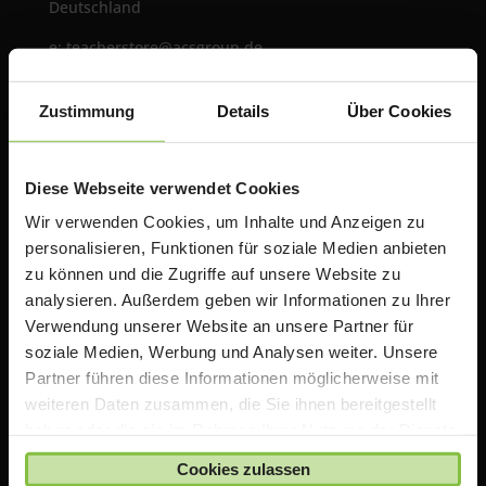
Deutschland
e:
teacherstore@acsgroup.de
t: +49 (0)89 1893130-10
f: +49 (0)89 1893130-30
Zustimmung
Details
Über Cookies
Über uns
Diese Webseite verwendet Cookies
Die ACS Group betreibt mit TeacherStore.de ein
Wir verwenden Cookies, um Inhalte und Anzeigen zu
Online Portal für Lehrer & Schulen mit exklusiven
personalisieren, Funktionen für soziale Medien anbieten
Rabatten auf Apple Produkte. Wir bieten zusätzlich
zu können und die Zugriffe auf unsere Website zu
Informationen, Schulungen und Workshops rund um
analysieren. Außerdem geben wir Informationen zu Ihrer
das Thema iPad in der Schule an.
Verwendung unserer Website an unsere Partner für
soziale Medien, Werbung und Analysen weiter. Unsere
Partner führen diese Informationen möglicherweise mit
Wichtiger Hinweis
weiteren Daten zusammen, die Sie ihnen bereitgestellt
haben oder die sie im Rahmen Ihrer Nutzung der Dienste
Die auf TeacherStore.de gezeigten Preise beinhalten
gesammelt haben.
bereits spezielle Rabatte für Lehrer und Schulen
.
Cookies zulassen