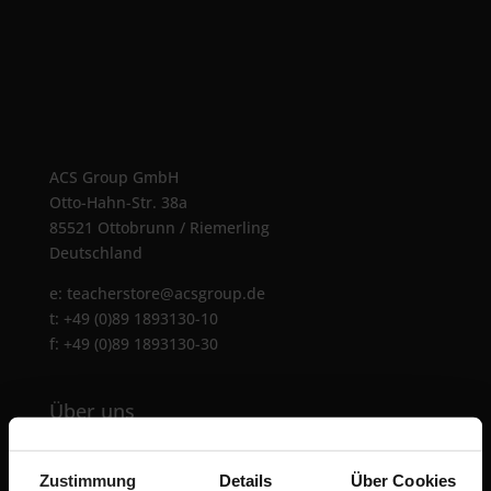
ACS Group GmbH
Otto-Hahn-Str. 38a
85521 Ottobrunn / Riemerling
Deutschland
e:
teacherstore@acsgroup.de
t: +49 (0)89 1893130-10
f: +49 (0)89 1893130-30
Über uns
Die ACS Group betreibt mit TeacherStore.de ein
Zustimmung
Details
Über Cookies