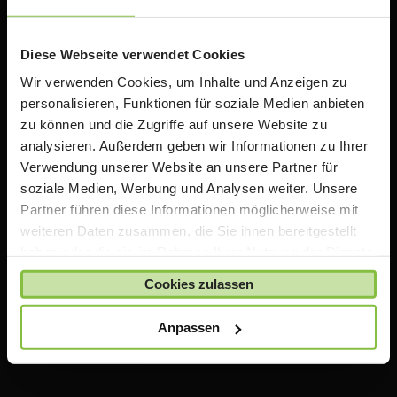
Online Portal für Lehrer & Schulen mit exklusiven
Rabatten auf Apple Produkte. Wir bieten zusätzlich
Informationen, Schulungen und Workshops rund um
Diese Webseite verwendet Cookies
das Thema iPad in der Schule an.
Wir verwenden Cookies, um Inhalte und Anzeigen zu
personalisieren, Funktionen für soziale Medien anbieten
Wichtiger Hinweis
zu können und die Zugriffe auf unsere Website zu
analysieren. Außerdem geben wir Informationen zu Ihrer
Die auf TeacherStore.de gezeigten Preise beinhalten
Verwendung unserer Website an unsere Partner für
bereits spezielle Rabatte für Lehrer und Schulen
.
soziale Medien, Werbung und Analysen weiter. Unsere
Für den Einkauf im TeacherStore.de benötigen Sie einen
Partner führen diese Informationen möglicherweise mit
aktuellen Nachweis über Ihre Lehrtätigkeit an einer
weiteren Daten zusammen, die Sie ihnen bereitgestellt
anerkannten Bildungseinrichtung.
haben oder die sie im Rahmen Ihrer Nutzung der Dienste
Die Ware wird erst bestellt und geliefert, sobald Ihre
gesammelt haben.
Zahlung bei uns eingegangen ist und uns Ihr Nachweis
Cookies zulassen
über Ihre Lehrtätigkeit vorliegt.
Anpassen