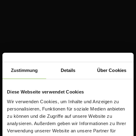
ACS Group GmbH
Otto-Hahn-Str. 38a
Zustimmung
Details
Über Cookies
85521 Ottobrunn / Riemerling
Deutschland
e:
teacherstore@acsgroup.de
Diese Webseite verwendet Cookies
t: +49 (0)89 1893130-10
Wir verwenden Cookies, um Inhalte und Anzeigen zu
f: +49 (0)89 1893130-30
personalisieren, Funktionen für soziale Medien anbieten
zu können und die Zugriffe auf unsere Website zu
analysieren. Außerdem geben wir Informationen zu Ihrer
Über uns
Verwendung unserer Website an unsere Partner für