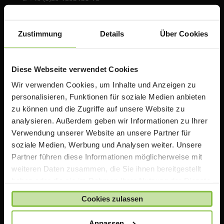
f: +49 (0)89 1893130-30
Zustimmung
Details
Über Cookies
Über uns
Die ACS Group betreibt mit TeacherStore.de ein
Diese Webseite verwendet Cookies
Online Portal für Lehrer & Schulen mit exklusiven
Wir verwenden Cookies, um Inhalte und Anzeigen zu
Rabatten auf Apple Produkte. Wir bieten zusätzlich
personalisieren, Funktionen für soziale Medien anbieten
Informationen, Schulungen und Workshops rund um
zu können und die Zugriffe auf unsere Website zu
das Thema iPad in der Schule an.
analysieren. Außerdem geben wir Informationen zu Ihrer
Verwendung unserer Website an unsere Partner für
Wichtiger Hinweis
soziale Medien, Werbung und Analysen weiter. Unsere
Partner führen diese Informationen möglicherweise mit
Die auf TeacherStore.de gezeigten Preise beinhalten
weiteren Daten zusammen, die Sie ihnen bereitgestellt
bereits spezielle Rabatte für Lehrer und Schulen
.
haben oder die sie im Rahmen Ihrer Nutzung der Dienste
Für den Einkauf im TeacherStore.de benötigen Sie einen
gesammelt haben.
Cookies zulassen
aktuellen Nachweis über Ihre Lehrtätigkeit an einer
anerkannten Bildungseinrichtung.
Anpassen