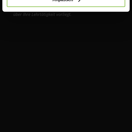
Die Ware wird erst bestellt und geliefert, sobald Ihre
Zahlung bei uns eingegangen ist und uns Ihr Nachweis
über Ihre Lehrtätigkeit vorliegt.