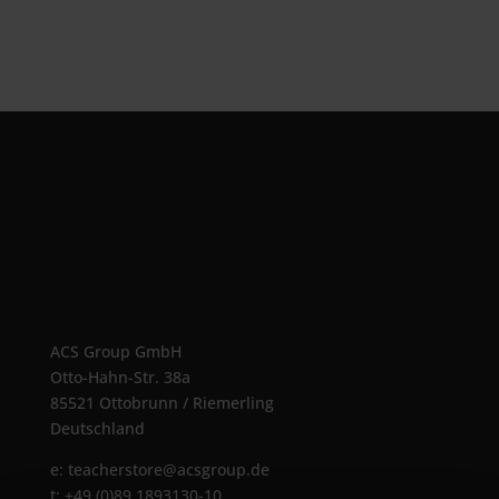
ACS Group GmbH
Otto-Hahn-Str. 38a
85521 Ottobrunn / Riemerling
Deutschland
e:
teacherstore@acsgroup.de
t: +49 (0)89 1893130-10