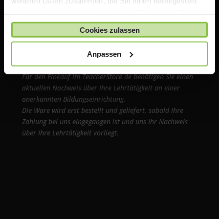
weiteren Daten zusammen, die Sie ihnen bereitgestellt
haben oder die sie im Rahmen Ihrer Nutzung der Dienste
gesammelt haben.
Wichtiger Hinweis
Cookies zulassen
Anpassen
Die auf TeacherStore.de gezeigten Preise beinhalten
bereits spezielle Rabatte für Lehrer und Schulen
.
Für den Einkauf im TeacherStore.de benötigen Sie einen
aktuellen Nachweis über Ihre Lehrtätigkeit an einer
anerkannten Bildungseinrichtung.
Die Ware wird erst bestellt und geliefert, sobald Ihre
Zahlung bei uns eingegangen ist und uns Ihr Nachweis
über Ihre Lehrtätigkeit vorliegt.