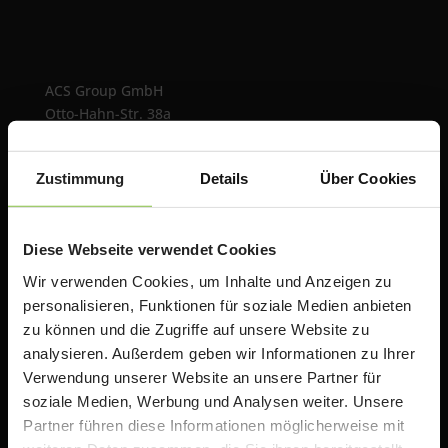
ACS Group GmbH
Otto-Hahn-Str. 38a
85521 Ottobrunn / Riemerling
Deutschland
Zustimmung
Details
Über Cookies
e:
teacherstore@acsgroup.de
t: +49 (0)89 1893130-10
f: +49 (0)89 1893130-30
Diese Webseite verwendet Cookies
Wir verwenden Cookies, um Inhalte und Anzeigen zu
Über uns
personalisieren, Funktionen für soziale Medien anbieten
zu können und die Zugriffe auf unsere Website zu
analysieren. Außerdem geben wir Informationen zu Ihrer
Die ACS Group betreibt mit TeacherStore.de ein
Online Portal für Lehrer & Schulen mit exklusiven
Verwendung unserer Website an unsere Partner für
Rabatten auf Apple Produkte. Wir bieten zusätzlich
soziale Medien, Werbung und Analysen weiter. Unsere
Informationen, Schulungen und Workshops rund um
Partner führen diese Informationen möglicherweise mit
das Thema iPad in der Schule an.