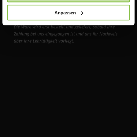
Für den Einkauf im TeacherStore.de benötigen Sie einen
Anpassen
aktuellen Nachweis über Ihre Lehrtätigkeit an einer
anerkannten Bildungseinrichtung.
Die Ware wird erst bestellt und geliefert, sobald Ihre
Zahlung bei uns eingegangen ist und uns Ihr Nachweis
über Ihre Lehrtätigkeit vorliegt.