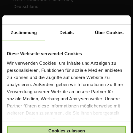
Deutschland
e:
teacherstore@acsgroup.de
t: +49 (0)89 1893130-10
f: +49 (0)89 1893130-30
Zustimmung
Details
Über Cookies
Über uns
Diese Webseite verwendet Cookies
Wir verwenden Cookies, um Inhalte und Anzeigen zu
Die ACS Group betreibt mit TeacherStore.de ein
personalisieren, Funktionen für soziale Medien anbieten
Online Portal für Lehrer & Schulen mit exklusiven
zu können und die Zugriffe auf unsere Website zu
Rabatten auf Apple Produkte. Wir bieten zusätzlich
analysieren. Außerdem geben wir Informationen zu Ihrer
Informationen, Schulungen und Workshops rund um
das Thema iPad in der Schule an.
Verwendung unserer Website an unsere Partner für
soziale Medien, Werbung und Analysen weiter. Unsere
Partner führen diese Informationen möglicherweise mit
Wichtiger Hinweis
weiteren Daten zusammen, die Sie ihnen bereitgestellt
haben oder die sie im Rahmen Ihrer Nutzung der Dienste
Die auf TeacherStore.de gezeigten Preise beinhalten
gesammelt haben.
Cookies zulassen
bereits spezielle Rabatte für Lehrer und Schulen
.