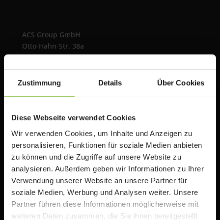
ACS Group GmbH
Otto-Hahn-Str. 38a
85521 Ottobrunn / Riemerling
Deutschland
Zustimmung
Details
Über Cookies
e:
teacherstore@acsgroup.de
t: +49 (0)89 1893130-10
f: +49 (0)89 1893130-30
Diese Webseite verwendet Cookies
Wir verwenden Cookies, um Inhalte und Anzeigen zu
Über uns
personalisieren, Funktionen für soziale Medien anbieten
zu können und die Zugriffe auf unsere Website zu
Die ACS Group betreibt mit TeacherStore.de ein
analysieren. Außerdem geben wir Informationen zu Ihrer
Online Portal für Lehrer & Schulen mit exklusiven
Verwendung unserer Website an unsere Partner für
Rabatten auf Apple Produkte. Wir bieten zusätzlich
soziale Medien, Werbung und Analysen weiter. Unsere
Informationen, Schulungen und Workshops rund um
Partner führen diese Informationen möglicherweise mit
das Thema iPad in der Schule an.
weiteren Daten zusammen, die Sie ihnen bereitgestellt