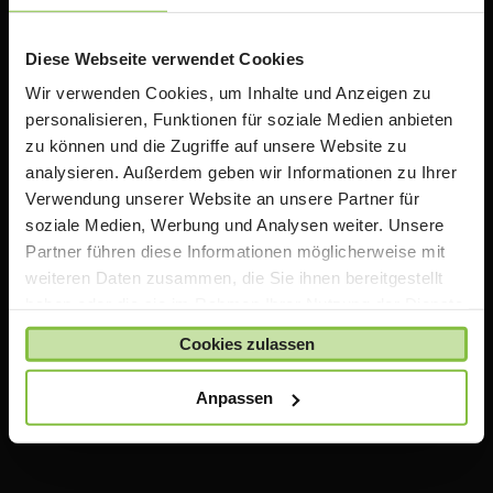
Rabatten auf Apple Produkte. Wir bieten zusätzlich
Informationen, Schulungen und Workshops rund um
das Thema iPad in der Schule an.
Diese Webseite verwendet Cookies
Wir verwenden Cookies, um Inhalte und Anzeigen zu
personalisieren, Funktionen für soziale Medien anbieten
Wichtiger Hinweis
zu können und die Zugriffe auf unsere Website zu
analysieren. Außerdem geben wir Informationen zu Ihrer
Die auf TeacherStore.de gezeigten Preise beinhalten
Verwendung unserer Website an unsere Partner für
bereits spezielle Rabatte für Lehrer und Schulen
.
soziale Medien, Werbung und Analysen weiter. Unsere
Für den Einkauf im TeacherStore.de benötigen Sie einen
Partner führen diese Informationen möglicherweise mit
aktuellen Nachweis über Ihre Lehrtätigkeit an einer
weiteren Daten zusammen, die Sie ihnen bereitgestellt
anerkannten Bildungseinrichtung.
haben oder die sie im Rahmen Ihrer Nutzung der Dienste
Die Ware wird erst bestellt und geliefert, sobald Ihre
gesammelt haben.
Zahlung bei uns eingegangen ist und uns Ihr Nachweis
Cookies zulassen
über Ihre Lehrtätigkeit vorliegt.
Anpassen