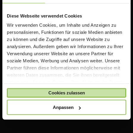
Rabatten auf Apple Produkte. Wir bieten zusätzlich
Informationen, Schulungen und Workshops rund um
das Thema iPad in der Schule an.
Diese Webseite verwendet Cookies
Wir verwenden Cookies, um Inhalte und Anzeigen zu
personalisieren, Funktionen für soziale Medien anbieten
Wichtiger Hinweis
zu können und die Zugriffe auf unsere Website zu
analysieren. Außerdem geben wir Informationen zu Ihrer
Die auf TeacherStore.de gezeigten Preise beinhalten
Verwendung unserer Website an unsere Partner für
bereits spezielle Rabatte für Lehrer und Schulen
.
soziale Medien, Werbung und Analysen weiter. Unsere
Für den Einkauf im TeacherStore.de benötigen Sie einen
Partner führen diese Informationen möglicherweise mit
aktuellen Nachweis über Ihre Lehrtätigkeit an einer
weiteren Daten zusammen, die Sie ihnen bereitgestellt
anerkannten Bildungseinrichtung.
haben oder die sie im Rahmen Ihrer Nutzung der Dienste
Die Ware wird erst bestellt und geliefert, sobald Ihre
gesammelt haben.
Zahlung bei uns eingegangen ist und uns Ihr Nachweis
Cookies zulassen
über Ihre Lehrtätigkeit vorliegt.
Anpassen